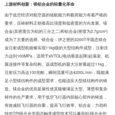
上游材料创新：镁铝合金的轻量化革命
联系我们
由于低空经济对航空器的续航能力和载荷能力有着严格的
要求，压铸材料正朝着高比强度和低密度的方向发展。镁
EN
合金(其密度仅为铝的三分之二)和铝合金(密度为2.7g/cm³)
成为了主要的选择。镁合金：伊之密的3200T半固态镁合
金注射成型机能够实现11kg级的大型结构件成型，注射压
力达到100MPa，适用于eVTOL(电动垂直起降)起落架、机
翼连接件等复杂结构。该成型机的最大注射量超过11kg，
注射压力高达100兆帕，瞬间流量可达4200L/min，既能满
足小型镁结构件的成型需求，也能适应大型镁结构件的铸
造。镁合金的优良延展性使其能够满足大型、薄壁和复杂
铸件的生产要求，用于低空飞行器内部核心部件的铸造，
有效减轻飞行器的自重，提高飞行效率。铝合金：力劲科
技的TPI镁合金半固态触变成型技术可以兼容铝/镁合金的